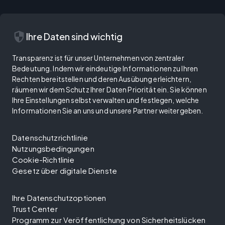
security
Ihre Daten sind wichtig
Transparenz ist für unser Unternehmen von zentraler
Bedeutung. Indem wir eindeutige Informationen zu Ihren
Rechten bereitstellen und deren Ausübung erleichtern,
räumen wir dem Schutz Ihrer Daten Priorität ein. Sie können
Ihre Einstellungen selbst verwalten und festlegen, welche
Informationen Sie an uns und unsere Partner weitergeben.
Datenschutzrichtlinie
Nutzungsbedingungen
Cookie-Richtlinie
Gesetz über digitale Dienste
Ihre Datenschutzoptionen
Trust Center
Programm zur Veröffentlichung von Sicherheitslücken