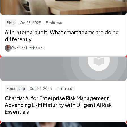
Blog
· Oct 15, 2025
· 5 min read
AI in internal audit: What smart teams are doing
differently
By Miles Hitchcock
Forschung
· Sep 26, 2025
· 1 min read
Chartis: AI for Enterprise Risk Management:
Advancing ERM Maturity with Diligent AI Risk
Essentials