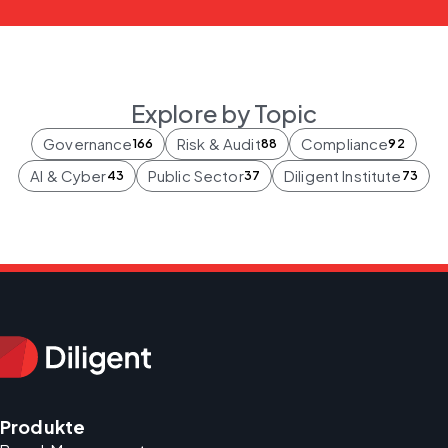
Explore by Topic
Governance
Risk & Audit
Compliance
166
88
92
AI & Cyber
Public Sector
Diligent Institute
43
37
73
Produkte