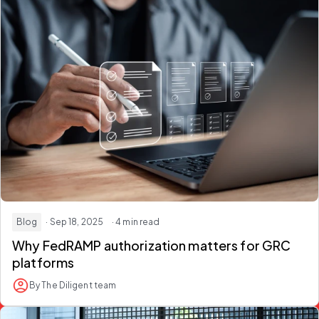
Blog
· Sep 18, 2025
· 4 min read
Why FedRAMP authorization matters for GRC
platforms
By The Diligent team