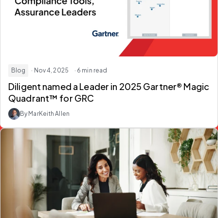
Blog
· Nov 4, 2025
· 6 min read
Diligent named a Leader in 2025 Gartner® Magic
Quadrant™ for GRC
By MarKeith Allen