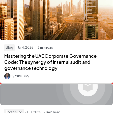
Blog
· Jul 4, 2025
· 6 min read
Mastering the UAE Corporate Governance
Code: The synergy of internal audit and
governance technology
By Mike Levy
Forschung
· Jul 1, 2025
· 1 min read