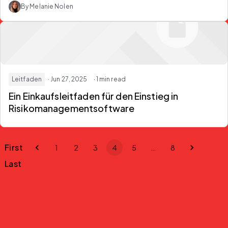
By Melanie Nolen
Leitfaden
· Jun 27, 2025
· 1 min read
Ein Einkaufsleitfaden für den Einstieg in
Risikomanagementsoftware
First
1
2
3
4
5
…
8
Last