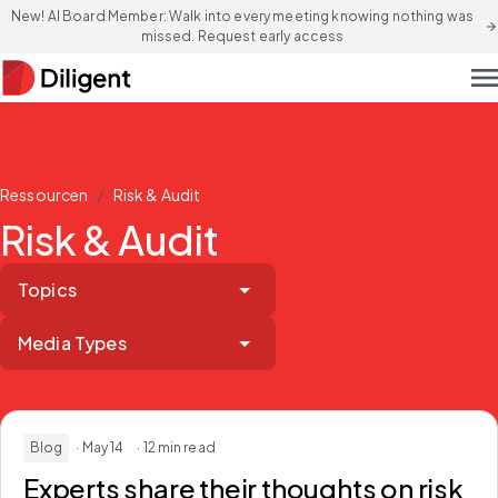
New! AI Board Member: Walk into every meeting knowing nothing was
arrow_forward
missed. Request early access
men
/
Ressourcen
Risk & Audit
Risk & Audit
Topics
Media Types
Blog
· May 14
· 12 min read
Experts share their thoughts on risk