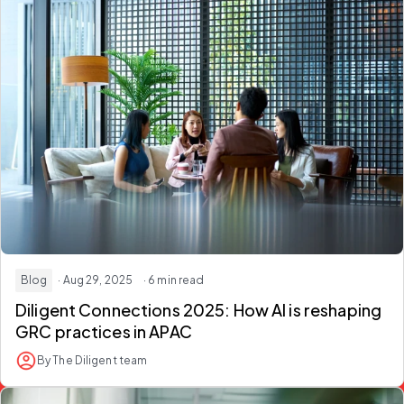
Blog
· Aug 29, 2025
· 6 min read
Diligent Connections 2025: How AI is reshaping
GRC practices in APAC
By The Diligent team