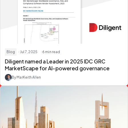
Blog
· Jul 7, 2025
· 6 min read
Diligent named a Leader in 2025 IDC GRC
MarketScape for AI-powered governance
By MarKeith Allen