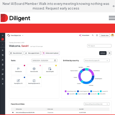
New! AI Board Member: Walk into every meeting knowing nothing was
arrow_forward
missed. Request early access
men