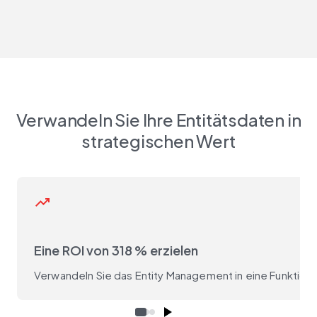
Verwandeln Sie Ihre Entitätsdaten in
strategischen Wert
trending_up
Eine ROI von 318 % erzielen
Verwandeln
Sie das Entity Management in eine Funktion