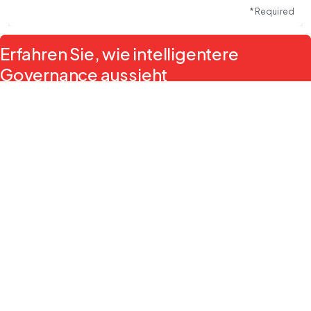
* Required
Erfahren Sie, wie intelligentere
Governance aussieht
Schließen Sie sich mehr als 700.000 Direktoren und 
Führungskräften an, die Diligent nutzen, um die Vorbereitung 
von Vorstandssitzungen zu vereinfachen, die Aufsicht zu 
stärken und bessere Entscheidungen zu treffen – alles auf 
einer zentralen sicheren Plattform.