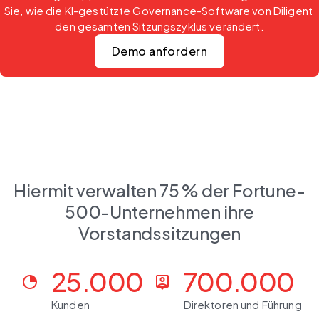
Sie, wie die KI-gestützte Governance-Software von Diligent 
den gesamten Sitzungszyklus verändert.
Demo anfordern
Hiermit verwalten 75 % der Fortune-
500-Unternehmen ihre
Vorstandssitzungen
25.000
700.000
clock_loader_20
person_pin
Kunden
Direktoren und Führungskr