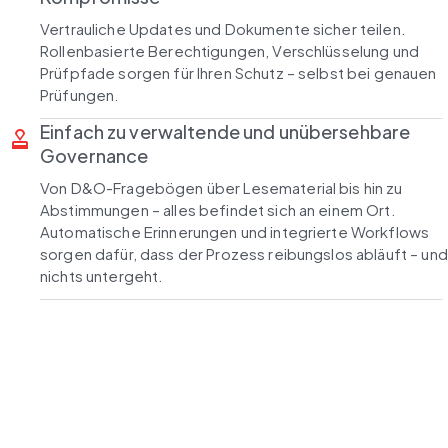
Vertrauliche Updates und Dokumente sicher teilen.
Rollenbasierte Berechtigungen, Verschlüsselung und
Prüfpfade sorgen für Ihren Schutz – selbst bei genauen
Prüfungen.
Einfach zu verwaltende und unübersehbare
approval
Governance
Von D&O-Fragebögen über Lesematerial bis hin zu
Abstimmungen – alles befindet sich an einem Ort.
Automatische Erinnerungen und integrierte Workflows
sorgen dafür, dass der Prozess reibungslos abläuft – und
nichts untergeht.