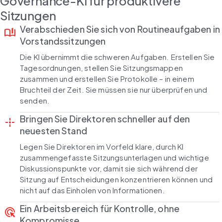
Governance-KI für produktivere
Sitzungen
Verabschieden Sie sich von Routineaufgaben in
book_ribbon
Vorstandssitzungen
Die KI übernimmt die schweren Aufgaben. Erstellen Sie
Tagesordnungen, stellen Sie Sitzungsmappen
zusammen und erstellen Sie Protokolle – in einem
Bruchteil der Zeit. Sie müssen sie nur überprüfen und
senden.
Bringen Sie Direktoren schneller auf den
point_scan
neuesten Stand
Legen Sie Direktoren im Vorfeld klare, durch KI
zusammengefasste Sitzungsunterlagen und wichtige
Diskussionspunkte vor, damit sie sich während der
Sitzung auf Entscheidungen konzentrieren können und
nicht auf das Einholen von Informationen.
Ein Arbeitsbereich für Kontrolle, ohne
ads_click
Kompromisse