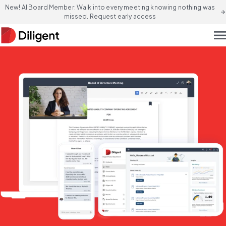
New! AI Board Member: Walk into every meeting knowing nothing was
arrow_forward
missed. Request early access
men