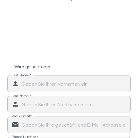
Wird geladen von...
First Name
*
Last Name
*
Work Email
*
Phone Number
*