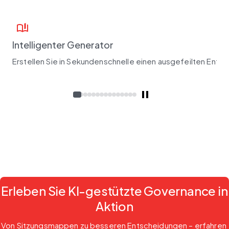
book_ribbon
Intelligenter Generator
Erstellen Sie in Sekundenschnelle einen ausgefeilten Entwu
Erleben Sie KI-gestützte Governance in
Aktion
Von Sitzungsmappen zu besseren Entscheidungen – erfahren 