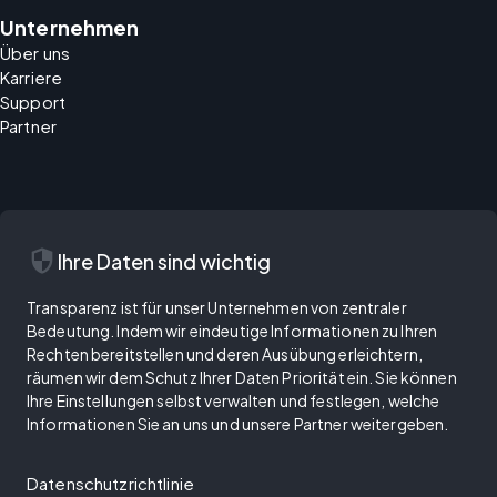
Unternehmen
Über uns
Karriere
Support
Partner
security
Ihre Daten sind wichtig
Transparenz ist für unser Unternehmen von zentraler
Bedeutung. Indem wir eindeutige Informationen zu Ihren
Rechten bereitstellen und deren Ausübung erleichtern,
räumen wir dem Schutz Ihrer Daten Priorität ein. Sie können
Ihre Einstellungen selbst verwalten und festlegen, welche
Informationen Sie an uns und unsere Partner weitergeben.
Datenschutzrichtlinie