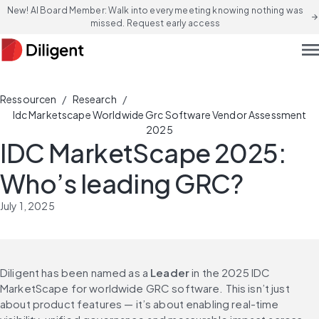
New! AI Board Member: Walk into every meeting knowing nothing was
arrow_forward
missed. Request early access
men
/
/
Ressourcen
Research
Idc Marketscape Worldwide Grc Software Vendor Assessment
2025
IDC MarketScape 2025:
Who’s leading GRC?
July 1, 2025
Diligent has been named as a 
Leader
 in the 2025 IDC 
MarketScape for worldwide GRC software. This isn’t just 
about product features — it’s about enabling real-time 