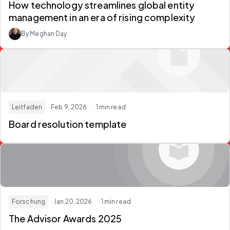
How technology streamlines global entity
management in an era of rising complexity
By Meghan Day
Leitfaden
· Feb 9, 2026
· 1 min read
Board resolution template
Forschung
· Jan 20, 2026
· 1 min read
The Advisor Awards 2025