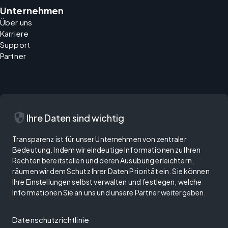
Unternehmen
Über uns
Karriere
Support
Partner
security
Ihre Daten sind wichtig
Transparenz ist für unser Unternehmen von zentraler
Bedeutung. Indem wir eindeutige Informationen zu Ihren
Rechten bereitstellen und deren Ausübung erleichtern,
räumen wir dem Schutz Ihrer Daten Priorität ein. Sie können
Ihre Einstellungen selbst verwalten und festlegen, welche
Informationen Sie an uns und unsere Partner weitergeben.
Datenschutzrichtlinie