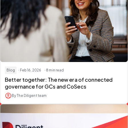
Blog
· Feb 16, 2026
· 8 min read
Better together:
The new era of connected
governance for GCs and CoSecs
By The Diligent team