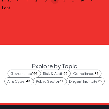
1
2
3
4
5
…
14
Last
Explore by Topic
Governance
Risk & Audit
Compliance
166
88
92
AI & Cyber
Public Sector
Diligent Institute
43
37
73