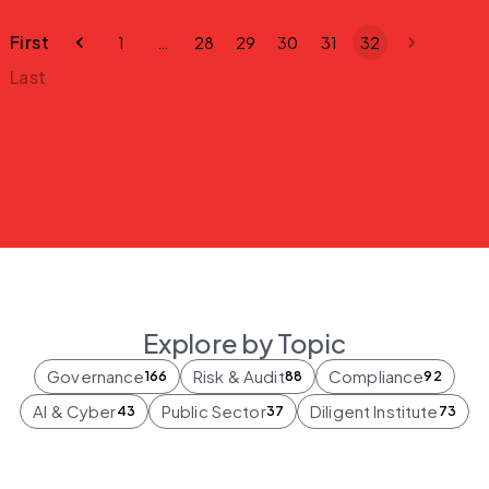
First
1
…
28
29
30
31
32
Last
Explore by Topic
Governance
Risk & Audit
Compliance
166
88
92
AI & Cyber
Public Sector
Diligent Institute
43
37
73