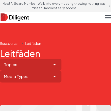
New! AI Board Member: Walk into every meeting knowing nothing was
arrow_forward
missed. Request early access
men
/
Ressourcen
Leitfäden
Leitfäden
Topics
Media Types