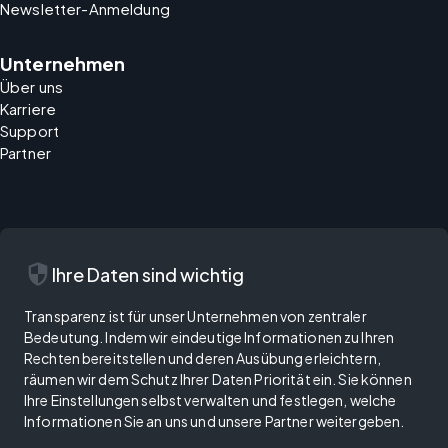
Newsletter-Anmeldung
Unternehmen
Über uns
Karriere
Support
Partner
security
Ihre Daten sind wichtig
Transparenz ist für unser Unternehmen von zentraler
Bedeutung. Indem wir eindeutige Informationen zu Ihren
Rechten bereitstellen und deren Ausübung erleichtern,
räumen wir dem Schutz Ihrer Daten Priorität ein. Sie können
Ihre Einstellungen selbst verwalten und festlegen, welche
Informationen Sie an uns und unsere Partner weitergeben.