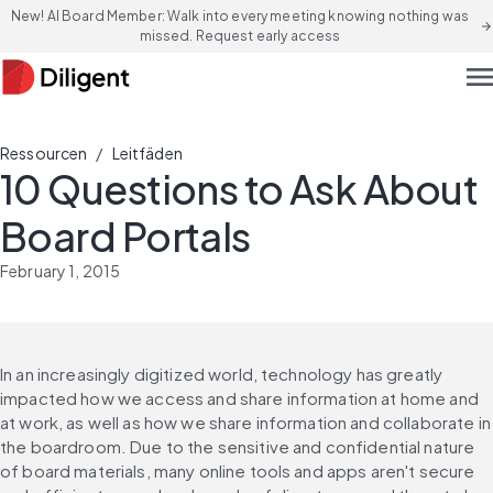
New! AI Board Member: Walk into every meeting knowing nothing was
arrow_forward
missed. Request early access
men
/
Ressourcen
Leitfäden
10 Questions to Ask About
Board Portals
February 1, 2015
In an increasingly digitized world, technology has greatly 
impacted how we access and share information at home and 
at work, as well as how we share information and collaborate in 
the boardroom. Due to the sensitive and confidential nature 
of board materials, many online tools and apps aren't secure 