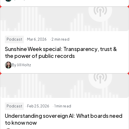
Podcast
· Mar 6, 2026
· 2 min read
Sunshine Week special: Transparency, trust &
the power of public records
By Jill Holtz
Podcast
· Feb 25, 2026
· 1 min read
Understanding sovereign AI: What boards need
to know now