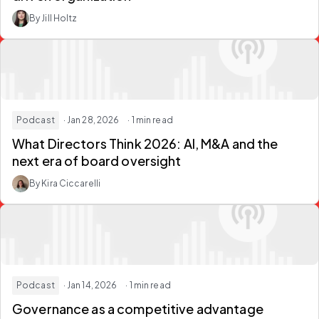
By Jill Holtz
Podcast
· Jan 28, 2026
· 1 min read
What Directors Think 2026: AI, M&A and the
next era of board oversight
By Kira Ciccarelli
Podcast
· Jan 14, 2026
· 1 min read
Governance as a competitive advantage