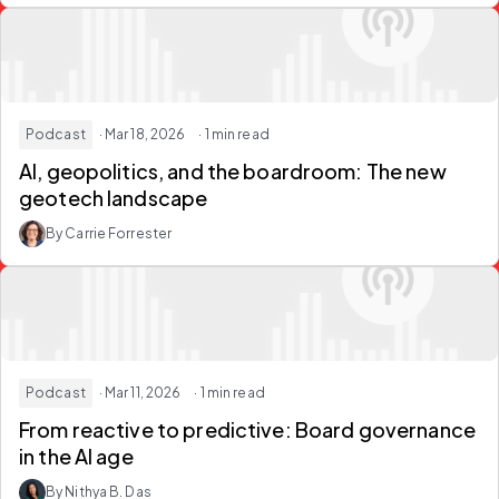
Podcast
· Mar 18, 2026
· 1 min read
AI, geopolitics, and the boardroom: The new
geotech landscape
By Carrie Forrester
Podcast
· Mar 11, 2026
· 1 min read
From reactive to predictive: Board governance
in the AI age
By Nithya B. Das