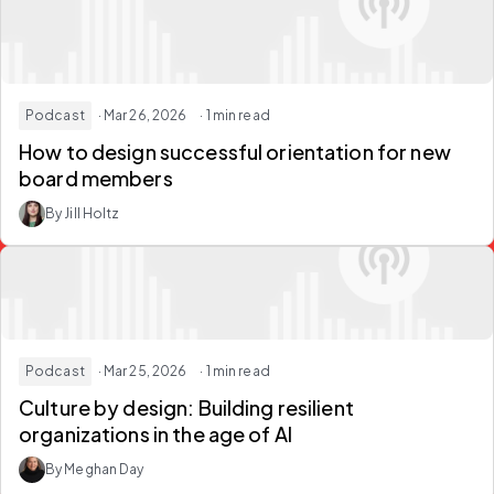
Podcast
· Mar 26, 2026
· 1 min read
How to design successful orientation for new
board members
By Jill Holtz
Podcast
· Mar 25, 2026
· 1 min read
Culture by design: Building resilient
organizations in the age of AI
By Meghan Day