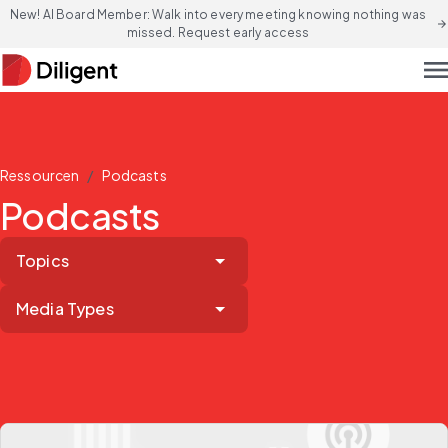
New! AI Board Member: Walk into every meeting knowing nothing was
arrow_forward
missed. Request early access
men
/
Ressourcen
Podcasts
Podcasts
Topics
Media Types