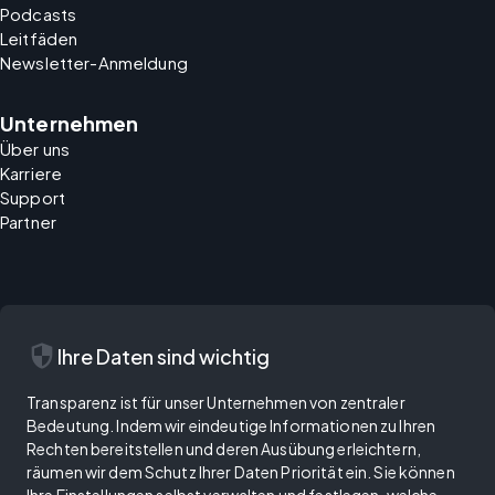
Podcasts
Leitfäden
Newsletter-Anmeldung
Unternehmen
Über uns
Karriere
Support
Partner
security
Ihre Daten sind wichtig
Transparenz ist für unser Unternehmen von zentraler
Bedeutung. Indem wir eindeutige Informationen zu Ihren
Rechten bereitstellen und deren Ausübung erleichtern,
räumen wir dem Schutz Ihrer Daten Priorität ein. Sie können