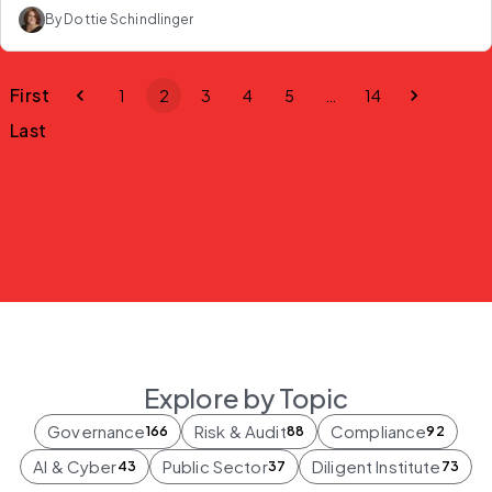
By Dottie Schindlinger
First
1
2
3
4
5
…
14
Last
Explore by Topic
Governance
Risk & Audit
Compliance
166
88
92
AI & Cyber
Public Sector
Diligent Institute
43
37
73