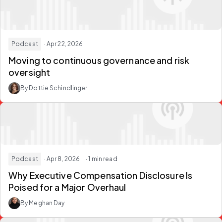
Podcast
· Apr 22, 2026
Moving to continuous governance and risk
oversight
By Dottie Schindlinger
Podcast
· Apr 8, 2026
· 1 min read
Why Executive Compensation Disclosure Is
Poised for a Major Overhaul
By Meghan Day