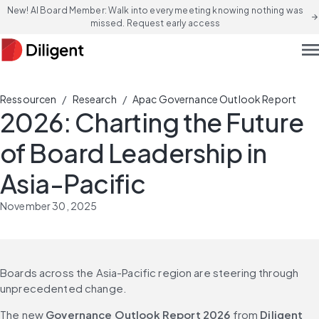
New! AI Board Member: Walk into every meeting knowing nothing was
arrow_forward
missed. Request early access
men
/
/
Ressourcen
Research
Apac Governance Outlook Report
2026: Charting the Future
of Board Leadership in
Asia-Pacific
November 30, 2025
Boards across the Asia-Pacific region are steering through 
unprecedented change.
The new 
Governance Outlook Report 2026
 from 
Diligent 