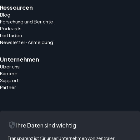
Ressourcen
Blog
Forschung und Berichte
Podcasts
Leitfäden
Newsletter-Anmeldung
Unternehmen
Über uns
Karriere
Support
Partner
security
Ihre Daten sind wichtig
Transparenz ist für unser Unternehmen von zentraler