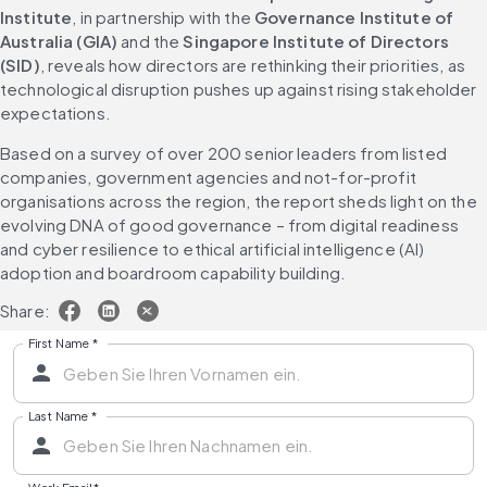
Institute
, in partnership with the 
Governance Institute of 
Australia (GIA)
 and the 
Singapore Institute of Directors 
(SID)
, reveals how directors are rethinking their priorities, as 
technological disruption pushes up against rising stakeholder 
expectations.
Based on a survey of over 200 senior leaders from listed 
companies, government agencies and not-for-profit 
organisations across the region, the report sheds light on the 
evolving DNA of good governance – from digital readiness 
and cyber resilience to ethical artificial intelligence (AI) 
adoption and boardroom capability building.
Share:
First Name
*
Last Name
*