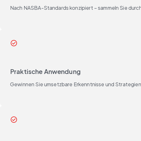
Nach NASBA-Standards konzipiert – sammeln Sie durchs
check_circle_outline
Praktische Anwendung
Gewinnen Sie umsetzbare Erkenntnisse und Strategien,
check_circle_outline