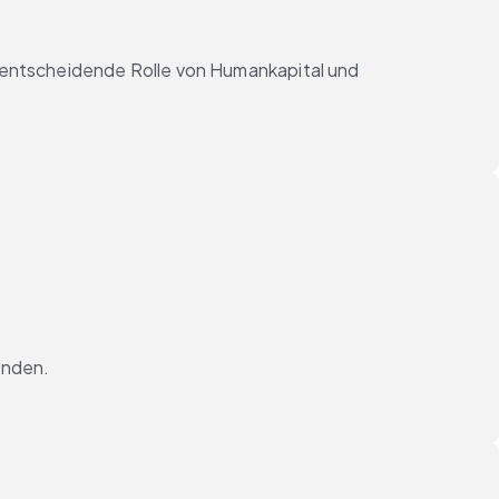
ie entscheidende Rolle von Humankapital und
inden.