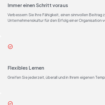
Immer einen Schritt voraus
Verbessern Sie Ihre Fähigkeit, einen sinnvollen Beitrag
Unternehmenskultur für den Erfolg einer Organisation 
check_circle_outline
Flexibles Lernen
Greifen Sie jederzeit, überall und in Ihrem eigenen Tem
check_circle_outline