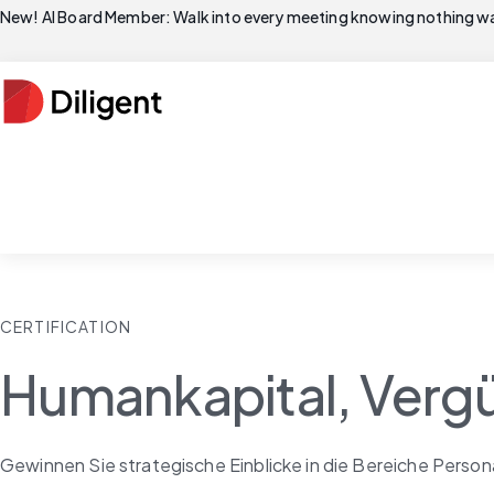
New! AI Board Member: Walk into every meeting knowing nothing wa
CERTIFICATION
Humankapital, Verg
Gewinnen Sie strategische Einblicke in die Bereiche Person