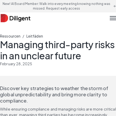
New! AI Board Member: Walk into every meeting knowing nothing was
arrow_forward
missed. Request early access
men
/
Ressourcen
Leitfäden
Managing third-party risks
in an unclear future
February 28, 2025
Discover key strategies to weather the storm of 
global unpredictability and bring more clarity to 
compliance.
While ensuring compliance and managing risks are more critical 
than ever, managing third parties has become increasingly 