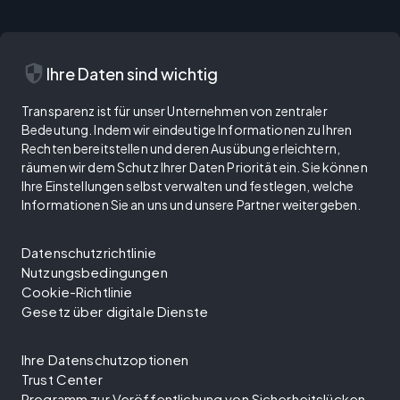
security
Ihre Daten sind wichtig
Transparenz ist für unser Unternehmen von zentraler
Bedeutung. Indem wir eindeutige Informationen zu Ihren
Rechten bereitstellen und deren Ausübung erleichtern,
räumen wir dem Schutz Ihrer Daten Priorität ein. Sie können
Ihre Einstellungen selbst verwalten und festlegen, welche
Informationen Sie an uns und unsere Partner weitergeben.
Datenschutzrichtlinie
Nutzungsbedingungen
Cookie-Richtlinie
Gesetz über digitale Dienste
Ihre Datenschutzoptionen
Trust Center
Programm zur Veröffentlichung von Sicherheitslücken