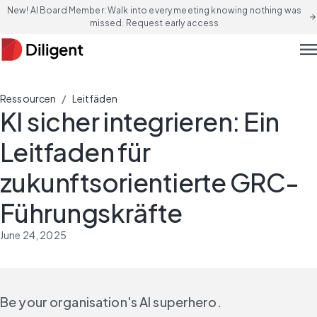
New! AI Board Member: Walk into every meeting knowing nothing was
arrow_forward
missed. Request early access
men
/
Ressourcen
Leitfäden
KI sicher integrieren: Ein
Leitfaden für
zukunftsorientierte GRC-
Führungskräfte
June 24, 2025
Be your organisation's AI superhero.