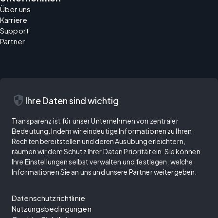
Über uns
Karriere
Support
Partner
security
Ihre Daten sind wichtig
Transparenz ist für unser Unternehmen von zentraler
Bedeutung. Indem wir eindeutige Informationen zu Ihren
Rechten bereitstellen und deren Ausübung erleichtern,
räumen wir dem Schutz Ihrer Daten Priorität ein. Sie können
Ihre Einstellungen selbst verwalten und festlegen, welche
Informationen Sie an uns und unsere Partner weitergeben.
Datenschutzrichtlinie
Nutzungsbedingungen