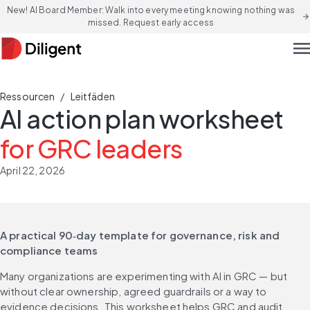
New! AI Board Member: Walk into every meeting knowing nothing was
arrow_forward
missed. Request early access
men
/
Ressourcen
Leitfäden
AI action plan worksheet
for GRC leaders
April 22, 2026
A practical 90‑day template for governance, risk and 
compliance teams
Many organizations are experimenting with AI in GRC — but 
without clear ownership, agreed guardrails or a way to 
evidence decisions. This worksheet helps GRC and audit 