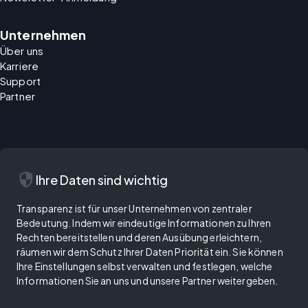
Unternehmen
Über uns
Karriere
Support
Partner
security
Ihre Daten sind wichtig
Transparenz ist für unser Unternehmen von zentraler
Bedeutung. Indem wir eindeutige Informationen zu Ihren
Rechten bereitstellen und deren Ausübung erleichtern,
räumen wir dem Schutz Ihrer Daten Priorität ein. Sie können
Ihre Einstellungen selbst verwalten und festlegen, welche
Informationen Sie an uns und unsere Partner weitergeben.