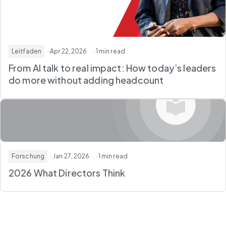
Leitfaden
· Apr 22, 2026
· 1 min read
From AI talk to real impact: How today’s leaders
do more without adding headcount
Forschung
· Jan 27, 2026
· 1 min read
2026 What Directors Think