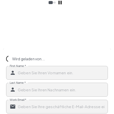
Wird geladen von...
First Name
*
Last Name
*
Work Email
*