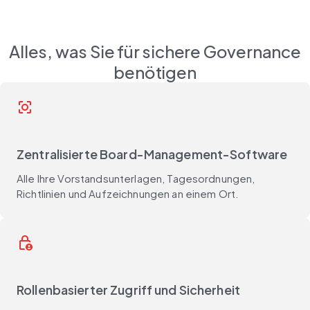
Alles, was Sie für sichere Governance
benötigen
center_focus_strong
Zentralisierte Board-Management-Software
Alle Ihre Vorstandsunterlagen, Tagesordnungen,
Richtlinien und Aufzeichnungen an einem Ort.
lock_person
Rollenbasierter Zugriff und Sicherheit