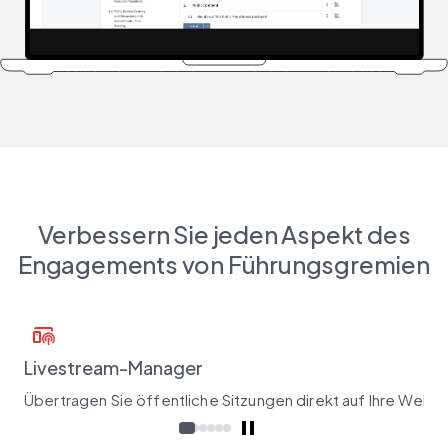
Verbessern Sie jeden Aspekt des
Engagements von Führungsgremien
broadcast_on_home
Livestream-Manager
Übertragen Sie öffentliche Sitzungen direkt auf Ihre Websi