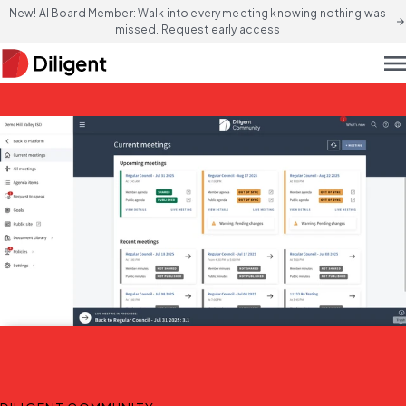
New! AI Board Member: Walk into every meeting knowing nothing was
arrow_forward
missed. Request early access
men