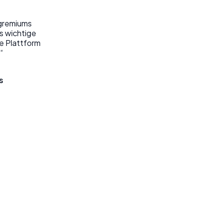
sgremiums
ss wichtige
e Plattform
“
s