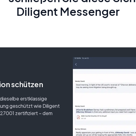
Diligent Messenger
ion schützen
ieselbe erstklassige
lung geschützt wie Diligent
27001 zertifiziert – dem
.