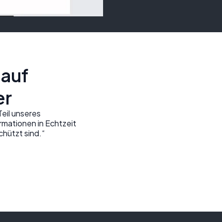
 auf
er
Teil unseres
mationen in Echtzeit
chützt sind.“