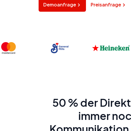
Demoanfrage
Preisanfrage
50 % der Direk
immer noch
Kommunikation –