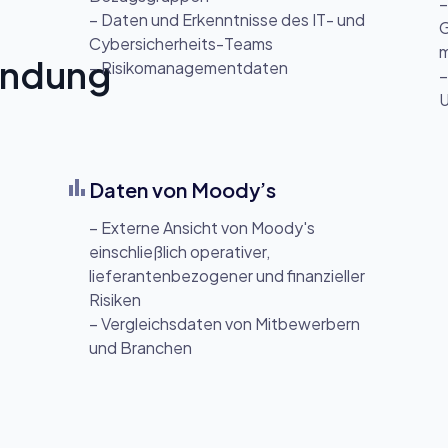
–
– Daten und Erkenntnisse des IT- und
G
Cybersicherheits-Teams
m
indung
– Risikomanagementdaten
–
U
bar_chart
Daten von Moody’s
– Externe Ansicht von Moody's
einschließlich operativer,
lieferantenbezogener und finanzieller
Risiken
– Vergleichsdaten von Mitbewerbern
und Branchen