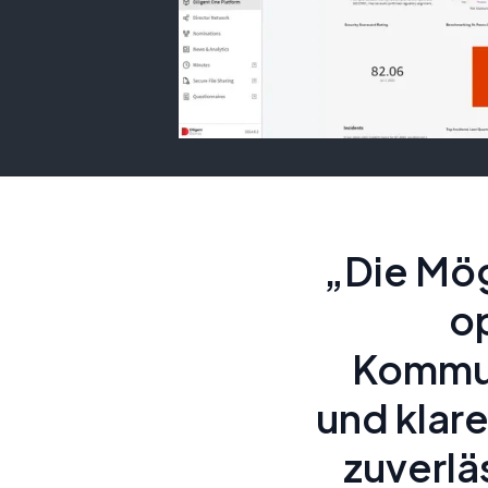
„Die Mög
op
Kommun
und klar
zuverlä