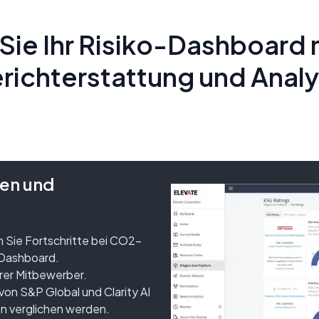
Sie Ihr Risiko-Dashboard 
richterstattung und Anal
hen und
 Sie Fortschritte bei CO2-
-Dashboard.
hrer Mitbewerber.
on S&P Global und Clarity AI
en verglichen werden.