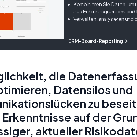
Kombinieren Sie Daten, um u
des Führungsgremiums und 
Verwalten, analysieren und b
ERM-Board-Reporting
lichkeit, die Datenerfass
timieren, Datensilos und
ikationslücken zu beseit
e Erkenntnisse auf der Gr
ssiger, aktueller Risikodat