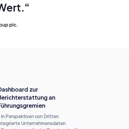
Wert.“
oup plc.
Dashboard zur
Berichterstattung an
Führungsgremien
 In Perspektiven von Dritten
ntegrierte Unternehmensdaten