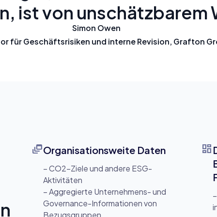
, ist von unschätzbarem 
Simon Owen
or für Geschäftsrisiken und interne Revision, Grafton Gr
dynamic_feed
dashboard
Organisationsweite Daten
– CO2-Ziele und andere ESG-
Aktivitäten
– Aggregierte Unternehmens- und
–
Governance-Informationen von
en
i
Bezugsgruppen