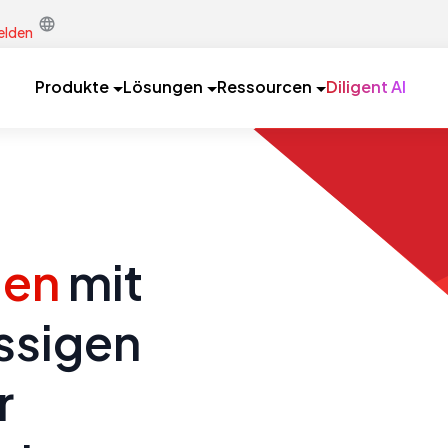
lden
Produkte
Lösungen
Ressourcen
Diligent AI
gen
mit
ssigen
r