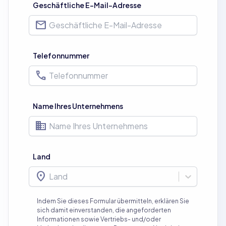
Geschäftliche E-Mail-Adresse
mail
Telefonnummer
phone
Name Ihres Unternehmens
business
Land
location_on
Land
Indem Sie dieses Formular übermitteln, erklären Sie
sich damit einverstanden, die angeforderten
Informationen sowie Vertriebs- und/oder