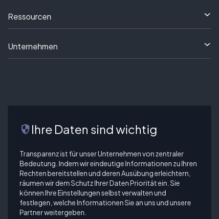
Ressourcen
Unternehmen
Ihre Daten sind wichtig
security
Transparenz ist für unser Unternehmen von zentraler
Bedeutung. Indem wir eindeutige Informationen zu Ihren
Rechten bereitstellen und deren Ausübung erleichtern,
räumen wir dem Schutz Ihrer Daten Priorität ein. Sie
können Ihre Einstellungen selbst verwalten und
festlegen, welche Informationen Sie an uns und unsere
Partner weitergeben.